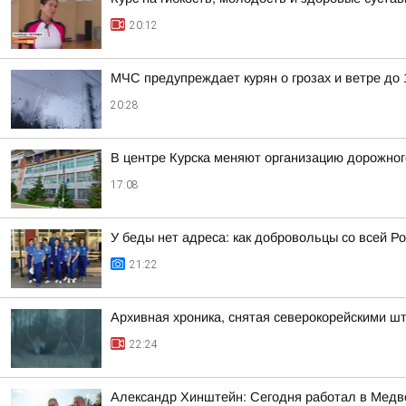
20:12
МЧС предупреждает курян о грозах и ветре до 1
20:28
В центре Курска меняют организацию дорожно
17:08
У беды нет адреса: как добровольцы со всей Ро
21:22
Архивная хроника, снятая северокорейскими 
22:24
Александр Хинштейн: Сегодня работал в Медве