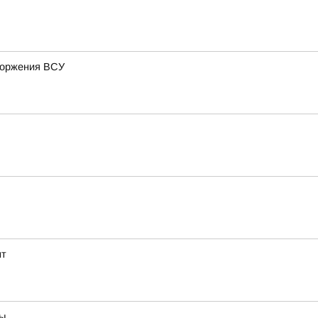
вторжения ВСУ
нт
вы