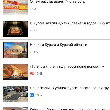
О чём рассказывали 7-го августа:
22:39
В Курске зажгли 4,5 тыс. свечей в годовщину 
20:42
Новости Курска и Курской области
20:06
«Плечом к плечу идут российские войска…»
19:48
На нескольких улицах Курска восстановили гру
20:39
Курс на гибкость, молодость и здоровые суста