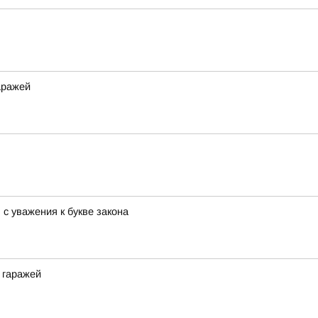
аражей
с уважения к букве закона
 гаражей