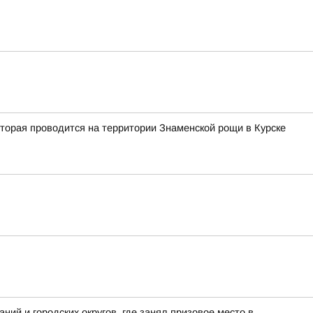
оторая проводится на территории Знаменской рощи в Курске
ий и городских округов, где занял призовое место в