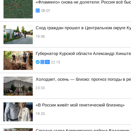
«Фламинго» снова не долетели: Россия всё бы
09:07
Сход граждан прошел в Центральном округе Ку
19:06
Губернатор Курской области Александр Хинштей
22:15
Холодает, осень — близко: прогноз погоды в ре
20:33
«В России живёт мой генетический близнец»
19:33
Сегодня глава Кореневского района Владимир Ж