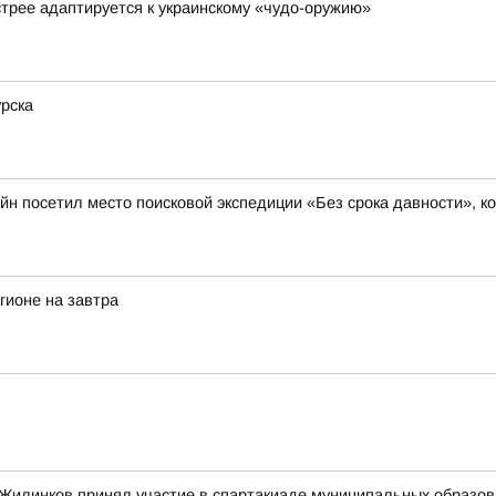
стрее адаптируется к украинскому «чудо-оружию»
рска
н посетил место поисковой экспедиции «Без срока давности», к
гионе на завтра
илинков принял участие в спартакиаде муниципальных образован