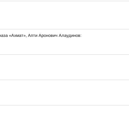
наза «Ахмат», Апти Аронович Алаудинов: