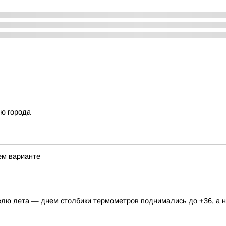
ню города
ьем варианте
елю лета — днем столбики термометров поднимались до +36, а н