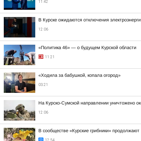
11:42
В Курске ожидаются отключения электроэнерги
12:06
«Политика 46» — о будущем Курской области
11:21
«Ходила за бабушкой, копала огород»
03:21
На Курско-Сумской направлении уничтожено о
12:06
В сообществе «Курские грибники» продолжают 
12:54