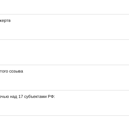
жертв
того созыва
очью над 17 субъектами РФ: