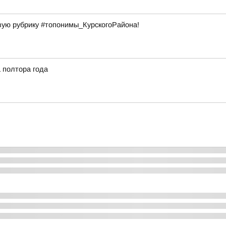
овую рубрику #топонимы_КурскогоРайона!
а полтора года