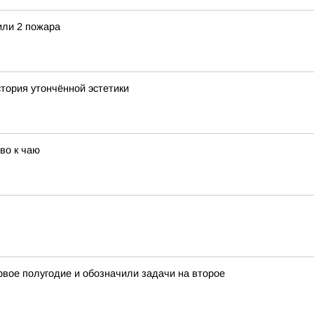
или 2 пожара
тория утончённой эстетики
во к чаю
рвое полугодие и обозначили задачи на второе