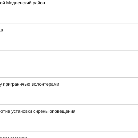
кой Медвенский район
да
му приграничью волонтерами
ротив установки сирены оповещения