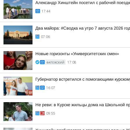
Александр Хинштейн посетил с рабочей поезд
17:44
Два майора: #Сводка на утро 7 августа 2026 го
07:06
Новые горизонты «Университетских смен»
ФАТЕЖСКИЙ
17:08
Губернатор встретился с помогающими курско
16:07
Не реви: в Курске жильцы дома на Школьной п
09:55