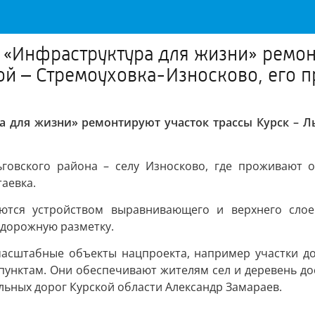
 «Инфраструктура для жизни» ремон
ой – Стремоуховка-Износково, его п
 для жизни» ремонтируют участок трассы Курск – Ль
говского района – селу Износково, где проживают ок
аевка.
тся устройством выравнивающего и верхнего слоев
 дорожную разметку.
масштабные объекты нацпроекта, например участки до
 пунктам. Они обеспечивают жителям сел и деревень д
льных дорог Курской области Александр Замараев.