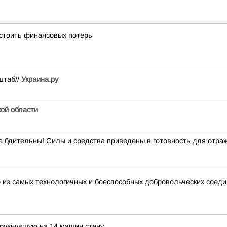
стоить финансовых потерь
штаб//
Украина.ру
кой области
ительны! Силы и средства приведены в готовность для отражен
 из самых технологичных и боеспособных добровольческих соеди
 рухнувшую на 14 машин стену