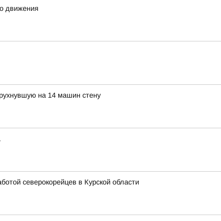
го движения
 рухнувшую на 14 машин стену
а
аботой северокорейцев в Курской области