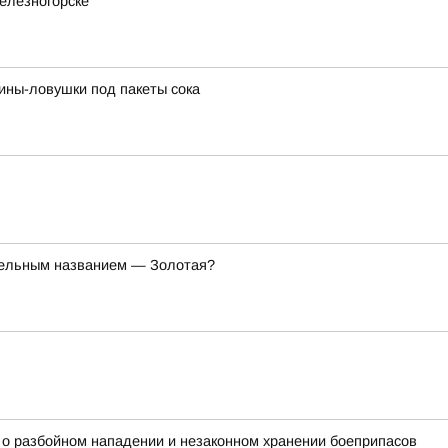
елезногорске
ины-ловушки под пакеты сока
вительным названием — Золотая?
у о разбойном нападении и незаконном хранении боеприпасов