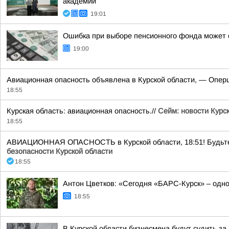
академии
19:01
Ошибка при выборе пенсионного фонда может 
19:00
Авиационная опасность объявлена в Курской области, — Опер
18:55
Курская область: авиационная опасность.//
Сейм: новости Курс
18:55
АВИАЦИОННАЯ ОПАСНОСТЬ в Курской области, 18:51! Будьте бд
безопасности Курской области
18:55
Антон Цветков: «Сегодня «БАРС-Курск» – одно
18:55
В Курской области бизнесмена будут судить за