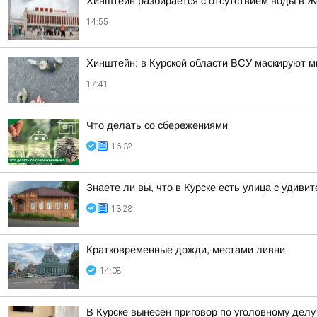
Хинштейн разбирается с отсутствием воды в Ж
14:55
Хинштейн: в Курской области ВСУ маскируют м
17:41
Что делать со сбережениями
16:32
Знаете ли вы, что в Курске есть улица с уди
13:28
Кратковременные дожди, местами ливни
14:08
В Курске вынесен приговор по уголовному дел