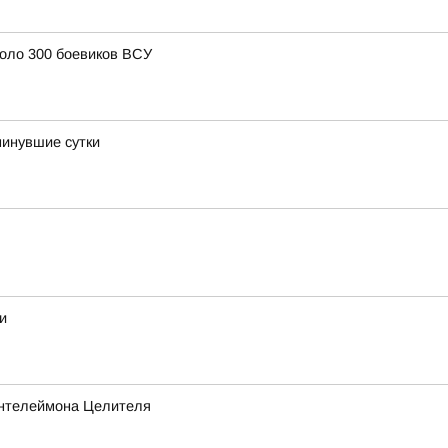
коло 300 боевиков ВСУ
минувшие сутки
и
антелеймона Целителя