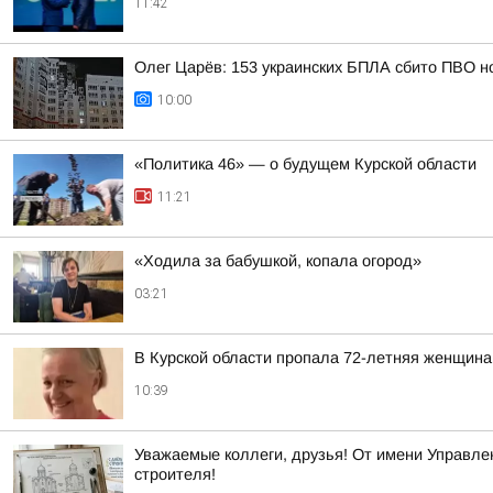
11:42
Олег Царёв: 153 украинских БПЛА сбито ПВО н
10:00
«Политика 46» — о будущем Курской области
11:21
«Ходила за бабушкой, копала огород»
03:21
В Курской области пропала 72-летняя женщина
10:39
Уважаемые коллеги, друзья! От имени Управлен
строителя!