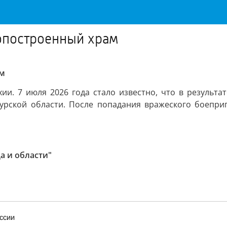
вопостроенный храм
ам
хии. 7 июля 2026 года стало известно, что в результ
Курской области. После попадания вражеского боепри
а и области"
ссии