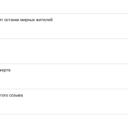
ят останки мирных жителей
жертв
того созыва