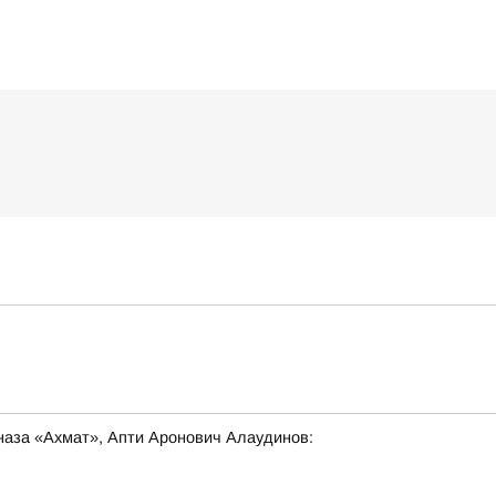
наза «Ахмат», Апти Аронович Алаудинов: