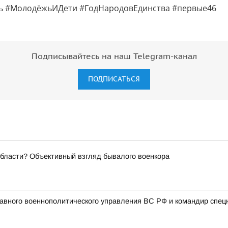
 #МолодёжьИДети #ГодНародовЕдинства #первые46
Подписывайтесь на наш Telegram-канал
ПОДПИСАТЬСЯ
области? Объективный взгляд бывалого военкора
авного военнополитического управления ВС РФ и командир спец