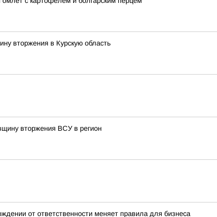
й омлет с картофелем и болгарским перцем
ину вторжения в Курскую область
овщину вторжения ВСУ в регион
бождении от ответственности меняет правила для бизнеса