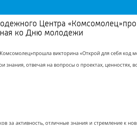
лодежного Центра «Комсомолец»про
нная ко Дню молодежи
Комсомолец»прошла викторина «Открой для себя код м
и знания, отвечая на вопросы о проектах, ценностях, 
ков за активность, отличные знания и стремление к но