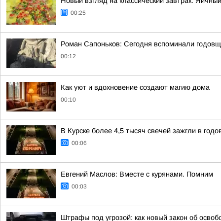
Новый взгляд на классический завтрак: Яичны
00:25
Роман Сапоньков: Сегодня вспоминали годовщ
00:12
Как уют и вдохновение создают магию дома
00:10
В Курске более 4,5 тысяч свечей зажгли в год
00:06
Евгений Маслов: Вместе с курянами. Помним
00:03
Штрафы под угрозой: как новый закон об осво