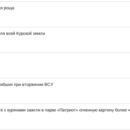
ая роща
для всей Курской земли
огибших при вторжении ВСУ
е с курянами зажгли в парке «Патриот» огненную картину более ч