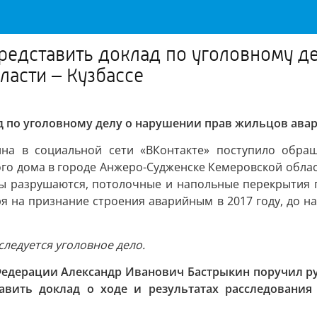
редставить доклад по уголовному д
ласти – Кузбассе
д по уголовному делу о нарушении прав жильцов авар
ина в социальной сети «ВКонтакте» поступило обращ
о дома в городе Анжеро-Судженске Кемеровской области
ны разрушаются, потолочные и напольные перекрытия п
я на признание строения аварийным в 2017 году, до н
следуется уголовное дело.
Федерации Александр Иванович Бастрыкин поручил ру
тавить доклад о ходе и результатах расследования