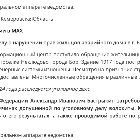
тральном аппарате ведомства.
#КемеровскаяОбласть
ии в MAХ
делу о нарушении прав жильцов аварийного дома в г. 
нформационный центр поступило обращение жительниц
поселке Неклюдово города Бор. Здание 1917 года пост
енерные системы изношены. Несмотря на признание стр
доставлены. Многочисленные обращения в различные и
24 года расследуется уголовное дело.
 Федерации Александр Иванович Бастрыкин затребов
ичинах допущенной по уголовному делу волокиты. Кр
ь о его результатах, а также проводимой работе п
тральном аппарате ведомства.