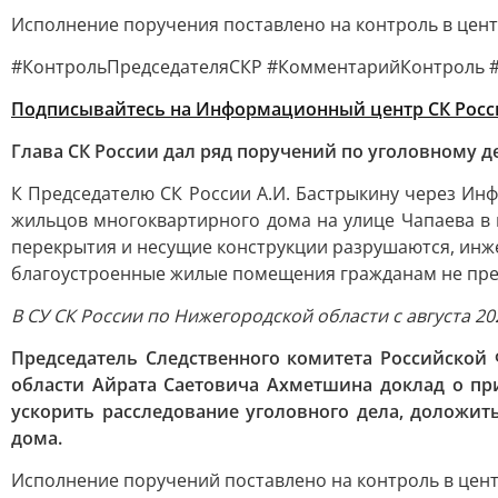
Исполнение поручения поставлено на контроль в цен
#КонтрольПредседателяСКР #КомментарийКонтроль 
Подписывайтесь на Информационный центр СК Росс
Глава СК России дал ряд поручений по уголовному 
К Председателю СК России А.И. Бастрыкину через И
жильцов многоквартирного дома на улице Чапаева в 
перекрытия и несущие конструкции разрушаются, инж
благоустроенные жилые помещения гражданам не пре
В СУ СК России по Нижегородской области с августа 20
Председатель Следственного комитета Российской
области Айрата Саетовича Ахметшина доклад о пр
ускорить расследование уголовного дела, доложит
дома.
Исполнение поручений поставлено на контроль в цен