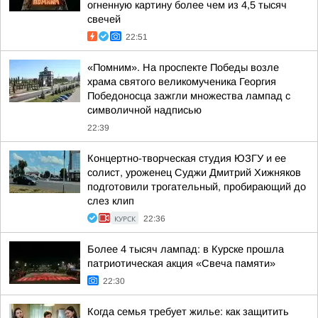
огненную картину более чем из 4,5 тысяч
свечей
22:51
«Помним». На проспекте Победы возле
храма святого великомученика Георгия
Победоносца зажгли множества лампад с
символичной надписью
22:39
Концертно-творческая студия ЮЗГУ и ее
солист, уроженец Суджи Дмитрий Хижняков
подготовили трогательный, пробирающий до
слез клип
КУРСК
22:36
Более 4 тысяч лампад: в Курске прошла
патриотическая акция «Свеча памяти»
22:30
Когда семья требует жилье: как защитить