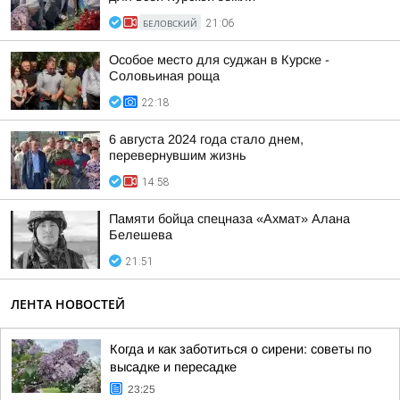
БЕЛОВСКИЙ
21:06
Особое место для суджан в Курске -
Соловьиная роща
22:18
6 августа 2024 года стало днем,
перевернувшим жизнь
14:58
Памяти бойца спецназа «Ахмат» Алана
Белешева
21:51
ЛЕНТА НОВОСТЕЙ
Когда и как заботиться о сирени: советы по
высадке и пересадке
23:25