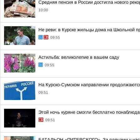
Средняя пенсия в России достигла нового реко
10:00
Не реви: в Курске жильцы дома на Школьной п
09:55
Астильба: великолепие в вашем саду
09:55
На Курско-Сумском направлении продолжаются
09:51
Этой ночь куряне смогли бесплатно понаблюда
09:51
БАТАЛЬОН «ПИТЕРСКОГО». За плечами у нас м