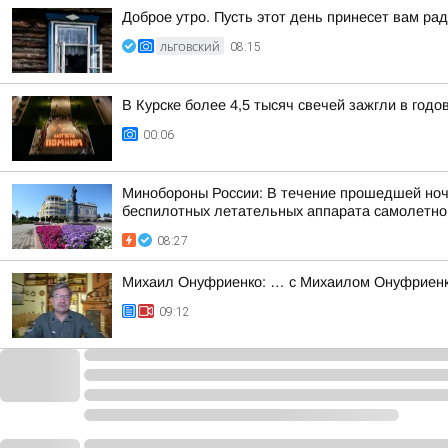
Доброе утро. Пусть этот день принесет вам ра
ЛЬГОВСКИЙ
08:15
В Курске более 4,5 тысяч свечей зажгли в год
00:06
Минобороны России: В течение прошедшей ночи,
беспилотных летательных аппарата самолетного
08:27
Михаил Онуфриенко: … с Михаилом Онуфриенко
09:12