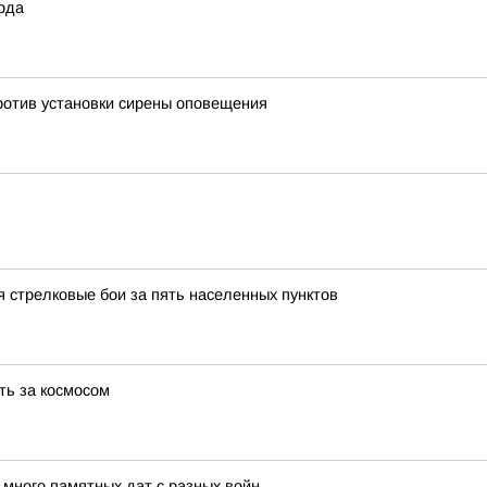
рда
ротив установки сирены оповещения
 стрелковые бои за пять населенных пунктов
ть за космосом
ного памятных дат с разных войн