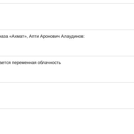
наза «Ахмат», Апти Аронович Алаудинов:
идается переменная облачность