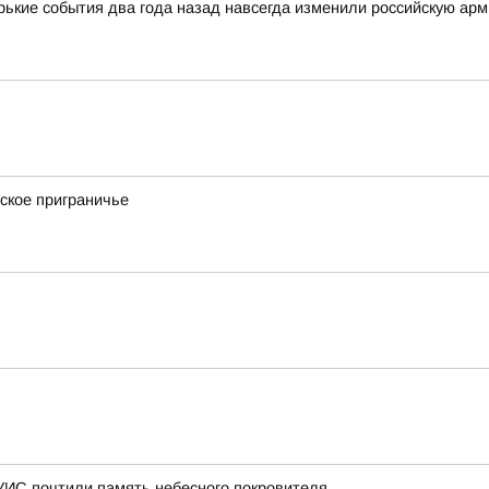
орькие события два года назад навсегда изменили российскую ар
ское приграничье
 УИС почтили память небесного покровителя