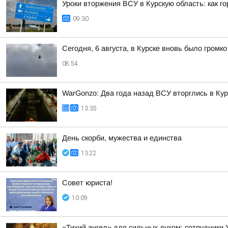
Уроки вторжения ВСУ в Курскую область: как г
09:30
Сегодня, 6 августа, в Курске вновь было громко
08:54
WarGonzo: Два года назад ВСУ вторглись в Кур
13:35
День скорби, мужества и единства
13:22
Совет юриста!
10:09
«Тихий ангел» для сильных духом: сотрудники