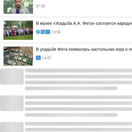
07:09
В музее «Усадьба А.А. Фета» состоится народн
10:58
В усадьбе Фета появилась настольная игра о п
14:07