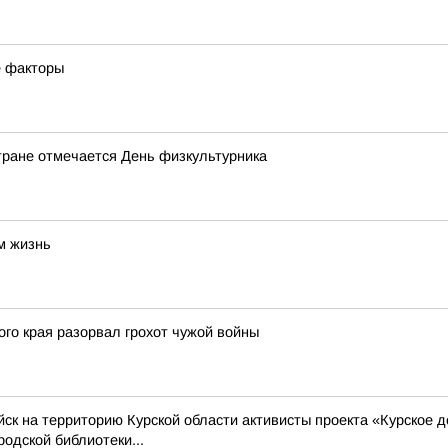
е факторы
стране отмечается День физкультурника
м жизнь
ого края разорвал грохот чужой войны
йск на территорию Курской области активисты проекта «Курское 
одской библиотеки...