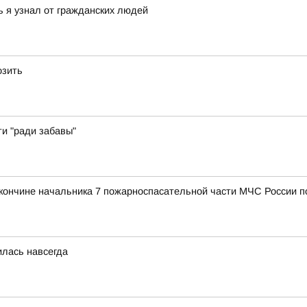
ь я узнал от гражданских людей
озить
ти "ради забавы"
 кончине начальника 7 пожарноспасательной части МЧС России 
илась навсегда