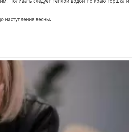
м. Поливать следует теплой водой по краю горшка и
о наступления весны.